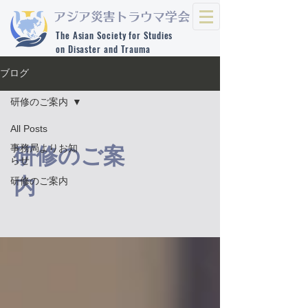
​アジア災害トラウマ学会
The Asian Society for Studies
on Disaster and Trauma
ブログ
研修のご案内
All Posts
事務局よりお知
研修のご案
らせ
内
研修のご案内