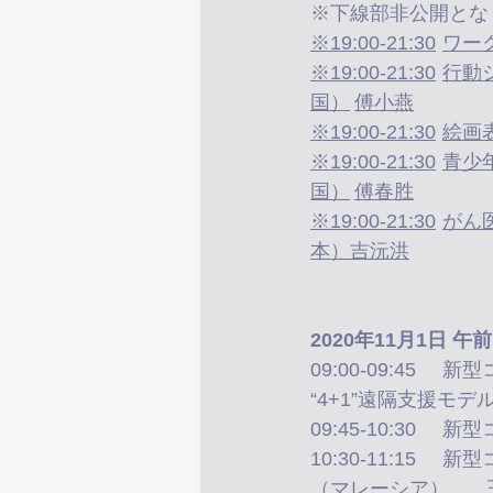
※下線部非公開とな
※19:0
※19:00-21:30	行動システムの観点をベースにしたストレスへの緊急介入	吴薇莉（中
国）	傅小燕
※19:00-21:30	青少年トラウマへの統合的な心理療法（事例のSVを通して）张久祥（中
国）	傅春胜
※19:00-21:30	がん医療における臨床心理的支援（オンラインワークショップ）黄正国（日
本）吉沅洪
2020年11月1日 
09:00-09:45	新型コロナ感染拡大期間中のオンラインソーシャルワークの実情—— 
（