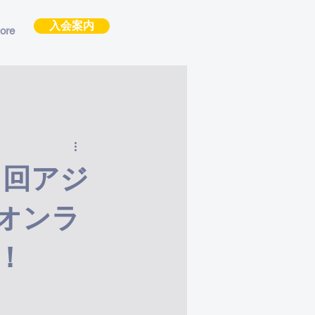
入会案内
ore
２回アジ
オンラ
！