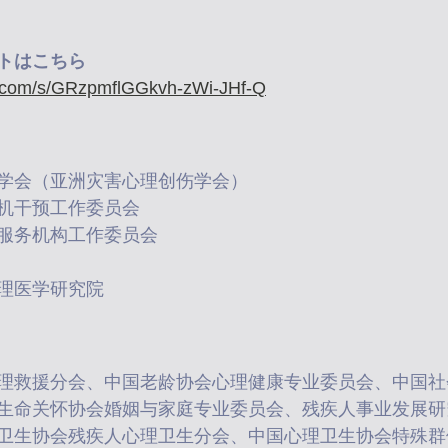
トはこちら
qq.com/s/GRzpmflGGkvh-zWi-JHf-Q
学会（亚洲灾害心理创伤学会）
机干预工作委员会
服务机构工作委员会
理医学研究院
理救援分会、中国老龄协会心理健康专业委员会、中国社
生命关怀协会婚姻与家庭专业委员会、残疾人事业发展研
卫生协会残疾人心理卫生分会、中国心理卫生协会特殊群