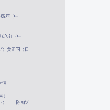
09:45-10:30	新型コロナ感染における心理援助と危機介入	刘正奎（中国）	
10:30-11:15	新型コロナ感染における心理的支援の経験と教訓（オンライン）	陈如湘