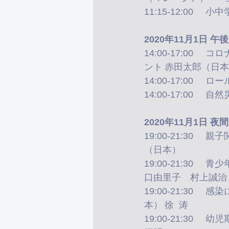
2020年11月1日
14:00-17:00	コロナ禍における職場のリスクを回避し生産性を向上するアンガーマネジメ
2020年11月1日
（日本）
19:00-21:30	青少年のセクシャリティ心理発達がテーマになる事例	王聡哲（中国）	溝
口由里子　村上誠治
19:00-21:30	感染に巻き込まれた学校への心理的支援について	荒川ゆかり、高橋哲（日
本）	徐  涛
19:00-21:30	幼児期に性虐待を受けた成人女性の事例	車田　啓、冨永良喜（日本）	沈