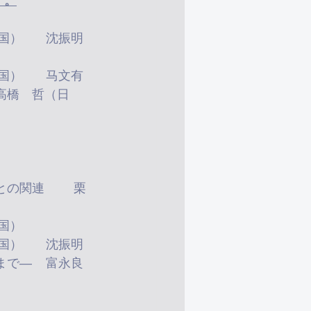
す。
09:30-10:10	社会心理サービスシステムの構築についての政策	闫洪丰（中国）	沈振明
10:50-11:30	唐山大地震、四川大地震後の心理的な問題と介入	沈振明（中国）	马文有
14:40-15:20	PTSDとPTG：災害後心理ストレスの測定と分析	张雨青（中国）	
15:20-16:00	児童生徒の集団におけるうつ病の発見と介入	张久祥（中国）	沈振明