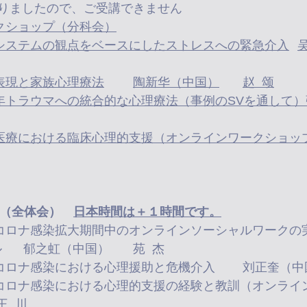
りましたので、ご受講できません
0-21:30	ワークショップ（分科会）
※19:00-21:30	絵画表現と家族心理療法	陶新华（中国）	赵  颂
午前（全体会）　
日本時間は＋１時間です。
“4+1”遠隔支援モデル 	郁之虹（中国）	苑  杰
マレーシア）	王  川