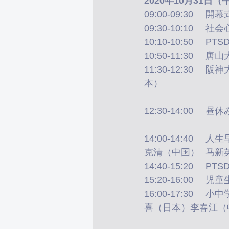
2020年10月31
11:30-12:30	阪神大震災から東日本大震災までの心のケア（オンライン）高橋　哲（日
本）	
12:30-14:00	
14:00-14:40	人生早期における地震ストレス体験と精神疾患の発表リスクとの関連	栗
克清（中国）	马
16:00-17:30	小中学校における心理健康教育と心のケア―災害後から日常まで―	富永良