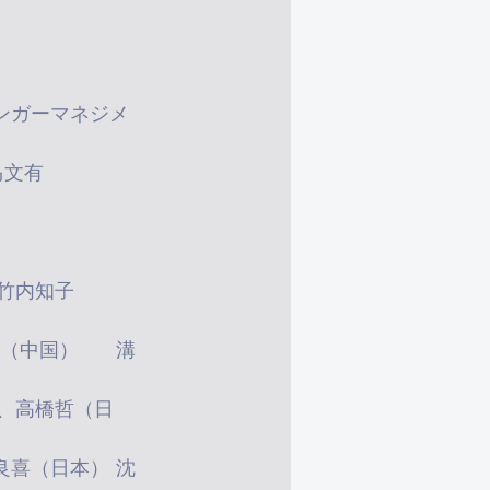
00	小中学校の児童生徒の心理リテラシー教育	岳晓东（中国）	
0	ロールシャッハテストとトラウマ	溝口由里子（日本）	马文有
の子	張超（中国）	春原千夏、竹内知子