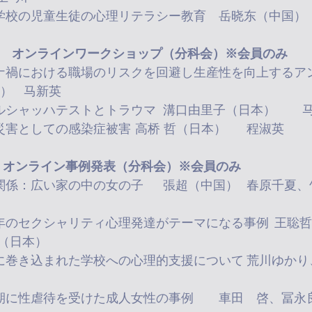
11:15-12:
 午後　オンラインワークショップ（分科会）※会員のみ
ント	赤田太郎（日本）	马新英
14:00-17:0
14:00-17:00	自然災害としての感染症被害	高桥 哲（日本）	程淑英
 夜間 オンライン事例発表（分科会）※会員のみ
19:00-21:30	親子関係：広い家の中の女
（日本）