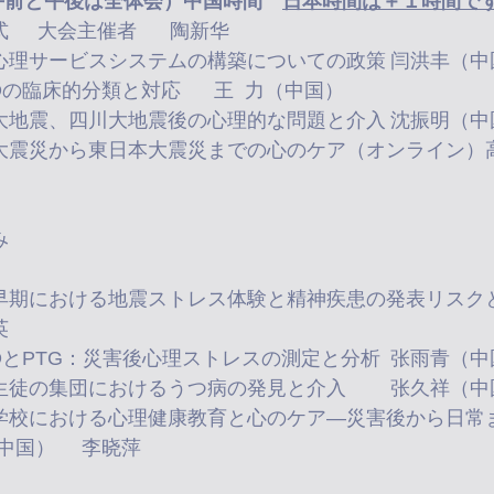
日（午前と午後は全体会）中国時間　
日本時間は＋１時間で
09:00-09:30	開幕式	大会主催者	陶新华
10:10-10:50	PTSDの臨床的分類と対応	王  力（中国）	
昼休み
新英
喜（日本）李春江（中国）	李晓萍