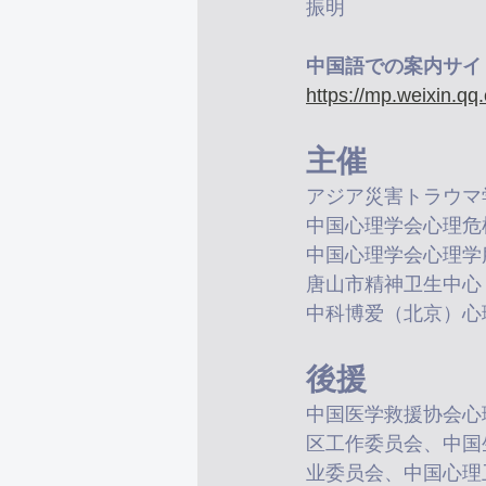
振明
中国語での案内サイ
https://mp.weixin.
主催
アジア災害トラウマ
中国心理学会心理危
中国心理学会心理学
唐山市精神卫生中心
中科博爱（北京）心
後援
中国医学救援协会心
区工作委员会、中国
业委员会、中国心理