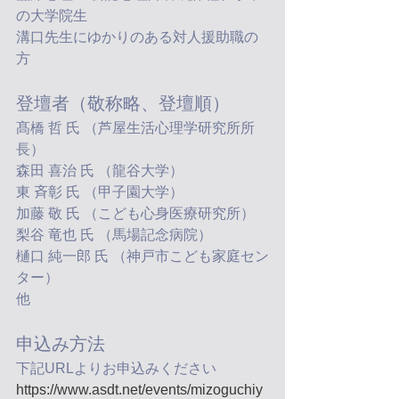
の大学院生
溝口先生にゆかりのある対人援助職の
方
登壇者（敬称略、登壇順）
髙橋 哲 氏 （芦屋生活心理学研究所所
長）
森田 喜治 氏 （龍谷大学）
東 斉彰 氏 （甲子園大学）
加藤 敬 氏 （こども心身医療研究所）
梨谷 竜也 氏 （馬場記念病院）
樋口 純一郎 氏 （神戸市こども家庭セン
ター）
他
申込み方法
下記URLよりお申込みください
https://www.asdt.net/events/mizoguchiy