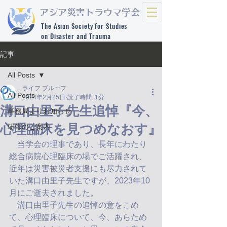
​アジア災害トラウマ学会
The Asian Society for Studies
on Disaster and Trauma
記事
All Posts
ライフ プルーフ
All Posts
2024年2月25日
読了時間: 1分
溝口由里子先生追悼『今、
事務局よりお知らせ
心理臨床を見つめなおす』
研修のご案内
　当学会の理事であり、長年にわたり
総合病院心理臨床の場でご活躍され、
近年は災害被災者支援にも尽力されて
いた溝口由里子先生ですが、2023年10
月にご逝去されました。
　溝口由里子先生の追悼の意をこめ
て、心理臨床について、今、あらため