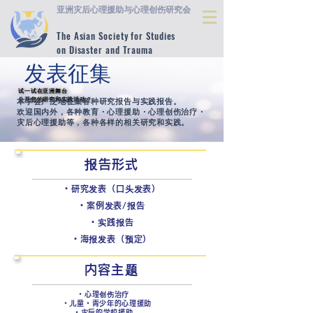
亚洲灾后心理援助与心理创伤研究会
The Asian Society for Studies
on Disaster and Trauma
发表征集
试一试在亚洲舞台
试一试在亚洲舞台
公开您的研究和实践活动？
公开您的研究和实践活动？
本学会广泛地征集各种研究报告与实践报告。
欢迎国内外，各种教育・心理援助・心理创伤治疗・
灾后心理援助等，各种各样的相关研究和实践。
​报告形式
・研究发表（口头发表）
・案例发表/报告
・实践报告
・海报发表（预定）
内容​主题
・心理创伤治疗
・儿童・青少年的心理援助
・灾后的学校援助