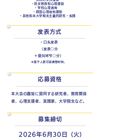
・防灾教育和心理援助
・学校心理咨询
・跨国心理创伤援助
・其他和本大学相关主题的研究・实践
发表方式
・口头发表
（发表○分
＋提问环节○分）
※基于人数可能调整时间。
応募資格
本大会の趣旨に賛同する研究者、教育関係
者、心理支援者、実践家、大学院生など。
募集締切
2026年6月30日（火）