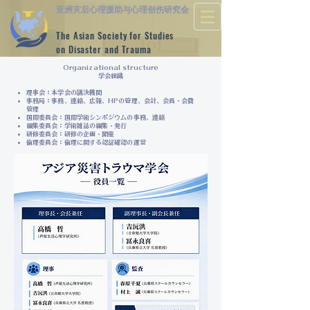
亚洲灾后心理援助与心理创伤研究会
The Asian Society for Studies
on Disaster and Trauma
Organizational structure
学会組織
理事会：本学会の議決機関
事務局：事務、連絡、広報、HPの管理、会計、会員・会費
管理
国際委員会：国際学術シンポジウムの事務、連絡
編集委員会：学術雑誌の編集・発行
研修委員会：研修の企画・開催
倫理委員会：倫理に関する認証確認の運営