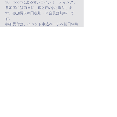
30　zoomによるオンラインミーティング。
参加者には前日に、IDとPWをお送りしま
す。参加費500円税別（※会員は無料）で
す。
参加受付は、イベント申込ページへ前日14時
までにお申し込みください。
お支払いはクレジットカードでの決済が可能
です。
門票
銷售已完結
票券類型
参加チケット
更多資訊
價格
JP¥500