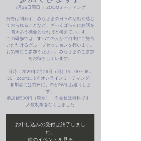
7月26日周日
  |  
ZOOMミーティング
分野は問わず、みなさまの日々の活動や感じ
ておられることなど、ざっくばらんにお話を
聞きあう機会となればと考えています。
この研修では、すべての人がご自由にご発言
いただけるグループセッションを行います。
お気軽にご参加ください。みなさまのご参加
をお待ちしています。
日時：2020年7月26日（日）15：00～16：
30 zoomによるオンラインミーティング。
参加者には前日に、IDとPWをお送りしま
す。
参加費500円（税別） ※会員は無料です。
人数制限をなくしました
お申し込みの受付は終了しまし
た。
他のイベントを見る