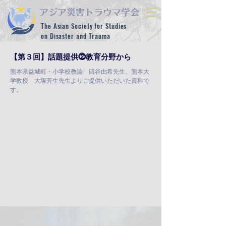
​アジア災害トラウマ学会
The Asian Society for Studies
on Disaster and Trauma
【第３回】話題提供⓶教育分野から
熊本県益城町・小学校教諭 礒谷由希先生、熊本大
学教授 大塚芳生先生よりご提供いただいた資料で
す。